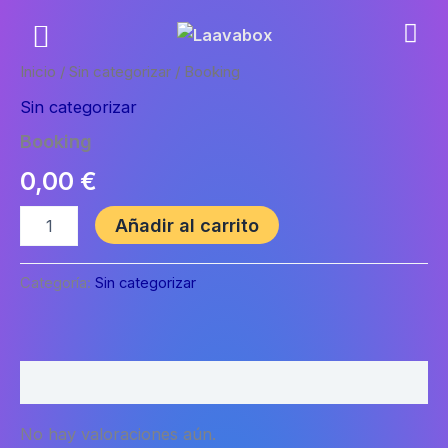
Ir
al
contenido
Inicio
/
Sin categorizar
/ Booking
Sin categorizar
Booking
0,00
€
Booking
Añadir al carrito
cantidad
Categoría:
Sin categorizar
Valoraciones (0)
No hay valoraciones aún.