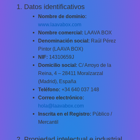
1. Datos identificativos
Nombre de dominio:
www.laavabox.com
Nombre comercial:
LAAVA BOX
Denominación social:
Raúl Pérez
Pintor (LAAVA BOX)
NIF:
14310659J
Domicilio social:
C/ Arroyo de la
Reina, 4 – 28411 Moralzarzal
(Madrid), España
Teléfono:
+34 640 037 148
Correo electrónico:
hola@laavabox.com
Inscrita en el Registro:
Público /
Mercantil
2. Propiedad intelectual e industrial